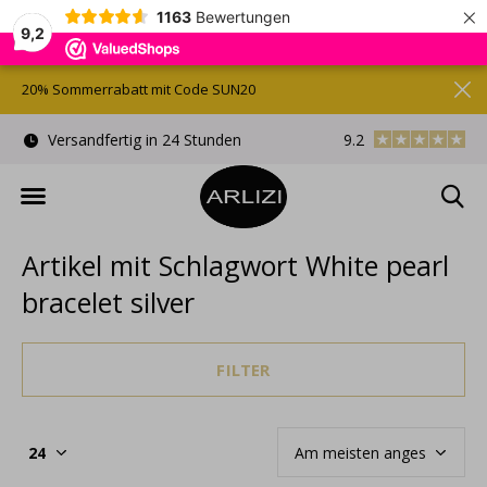
×
1163
Bewertungen
9,2
20% Sommerrabatt mit Code SUN20
)
Versandfertig in 24 Stunden
9.2
Kostenlose Gesche
Artikel mit Schlagwort White pearl
bracelet silver
FILTER