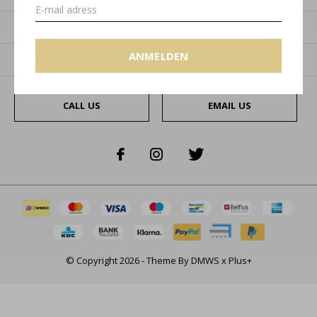
Kategorien
ANMELDEN
Impressum
CALL US
EMAIL US
© Copyright
2026
- Theme By
DMWS
x
Plus+