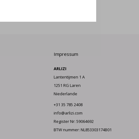
LDEN
Impressum
ARLIZI
Lantentijmen 1 A
1251 RG Laren
Niederlande
+31 35 785 2408
info@arlizi.com
Register Nr: 59064692
BTW nummer: NL853303174B01