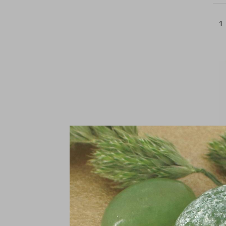
1
H
v
€