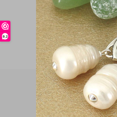
In
9,2