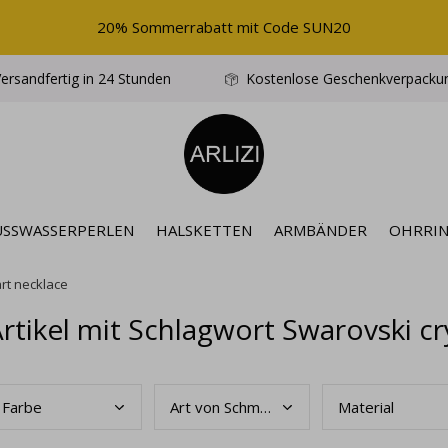
20% Sommerrabatt mit Code SUN20
ersandfertig in 24 Stunden
Kostenlose Geschenkverpacku
ÜSSWASSERPERLEN
HALSKETTEN
ARMBÄNDER
OHRRI
rt necklace
rtikel mit Schlagwort Swarovski cr
Farb
e
Art
von Schmuck
Mate
rial