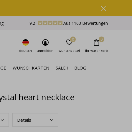
ng
9.2
Aus 1163 Bewertungen
0
0
deutsch
anmelden
wunschzettel
ihr warenkorb
NGE
WUNSCHKARTEN
SALE !
BLOG
ystal heart necklace
Deta
ils