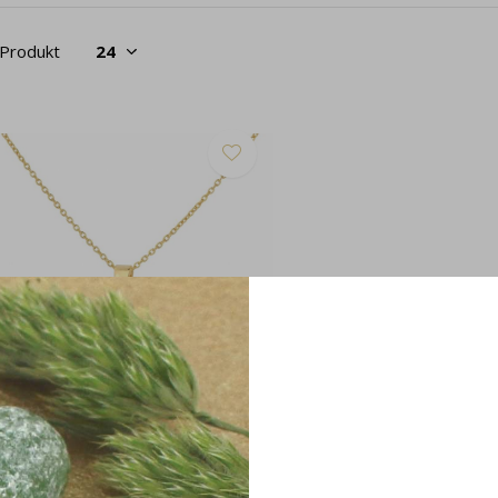
 Produkt
alskette Schwarz Kristall Herz
ergoldet - 1037
34,95