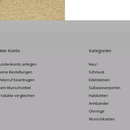
ANME
ein Konto
Kategorien
undenkonto anlegen
Neu !
eine Bestellungen
Schmuck
iderruf beantragen
Edelsteinen
ein Wunschzettel
Süßwasserperlen
rodukte vergleichen
Halsketten
Armbänder
Ohrringe
Wunschkarten