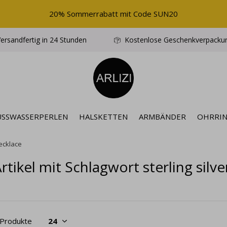
20% Sommerrabatt mit Code SUN20
ersandfertig in 24 Stunden
Kostenlose Geschenkverpacku
ÜSSWASSERPERLEN
HALSKETTEN
ARMBÄNDER
OHRRI
necklace
rtikel mit Schlagwort sterling silv
 Produkte