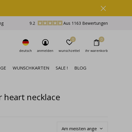
ng
9.2
Aus 1163 Bewertungen
0
0
deutsch
anmelden
wunschzettel
ihr warenkorb
NGE
WUNSCHKARTEN
SALE !
BLOG
er heart necklace