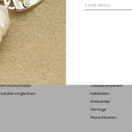
ANME
ein Konto
Kategorien
undenkonto anlegen
Neu !
eine Bestellungen
Schmuck
iderruf beantragen
Edelsteinen
ein Wunschzettel
Süßwasserperlen
rodukte vergleichen
Halsketten
Armbänder
Ohrringe
Wunschkarten