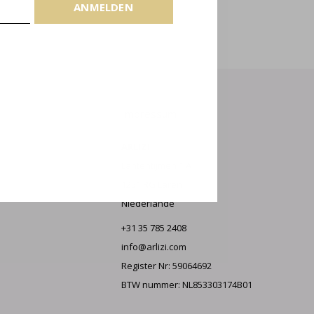
LDEN
ANMELDEN
Impressum
ARLIZI
Lantentijmen 1 A
1251 RG Laren
Niederlande
+31 35 785 2408
info@arlizi.com
Register Nr: 59064692
BTW nummer: NL853303174B01