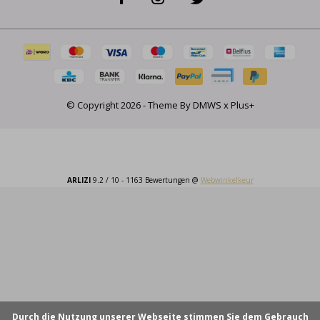
© Copyright
2026
- Theme By
DMWS
x
Plus+
ARLIZI
9.2
/
10
-
1163
Bewertungen @
Webwinkelkeur
Durch die Nutzung unserer Webseite stimmen Sie dem Gebrauch