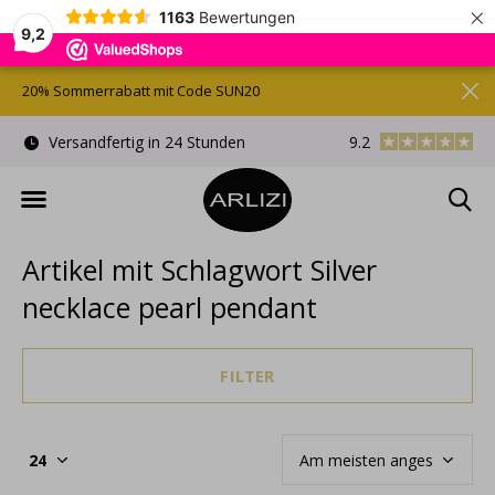
×
1163
Bewertungen
9,2
20% Sommerrabatt mit Code SUN20
)
Versandfertig in 24 Stunden
9.2
Kostenlose Gesche
Artikel mit Schlagwort Silver
necklace pearl pendant
FILTER