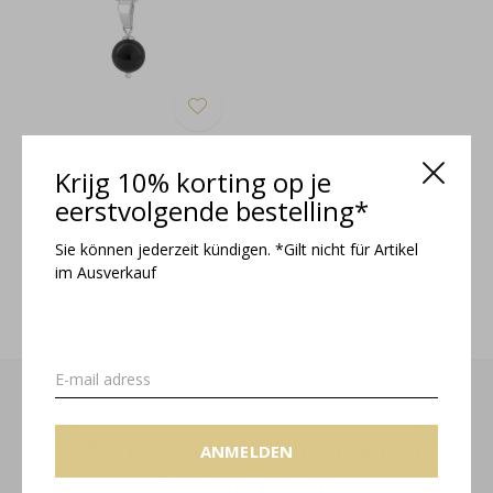
Halskette Perle Anhänger
schwarz - Sterling Silber -
Krijg 10% korting op je
1040
eerstvolgende bestelling*
€32,95
Inkl. MwSt.
Sie können jederzeit kündigen. *Gilt nicht für Artikel
im Ausverkauf
Gesehen 3 der 3 Produkte
Melden Sie sich für unseren
ANMELDEN
Newsletter an