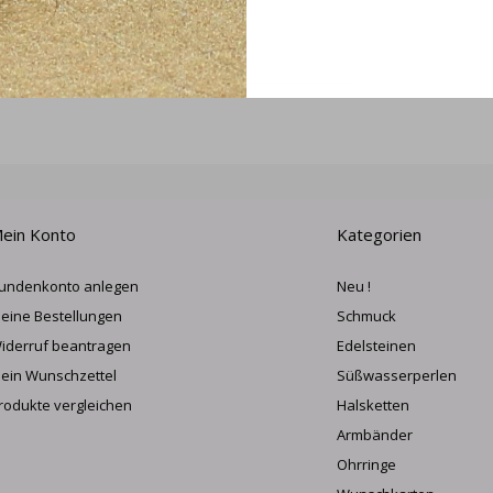
ANME
ein Konto
Kategorien
undenkonto anlegen
Neu !
eine Bestellungen
Schmuck
iderruf beantragen
Edelsteinen
ein Wunschzettel
Süßwasserperlen
rodukte vergleichen
Halsketten
Armbänder
Ohrringe