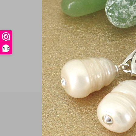
€
In
9,2