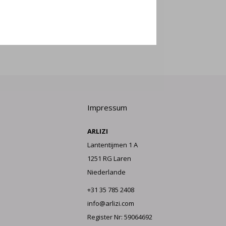
LDEN
Impressum
ARLIZI
Lantentijmen 1 A
1251 RG Laren
Niederlande
+31 35 785 2408
info@arlizi.com
Register Nr: 59064692