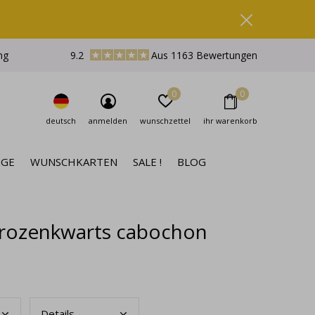
ng
9.2
Aus 1163 Bewertungen
0
0
deutsch
anmelden
wunschzettel
ihr warenkorb
NGE
WUNSCHKARTEN
SALE !
BLOG
t rozenkwarts cabochon
Deta
ils