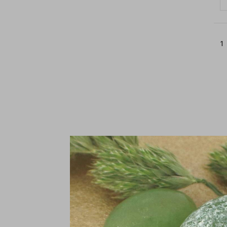
1
S
Si