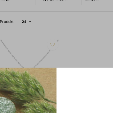
 Produkt
chmuckset Rosenquarz Cabochon
lber - 2137