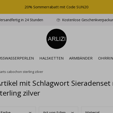
20% Sommerrabatt mit Code SUN20
ersandfertig in 24 Stunden
Kostenlose Geschenkverpacku
ÜSSWASSERPERLEN
HALSKETTEN
ARMBÄNDER
OHRRI
rts cabochon sterling zilver
rtikel mit Schlagwort Sieradense
terling zilver
Farb
e
Art
von Schmuck
Mate
rial