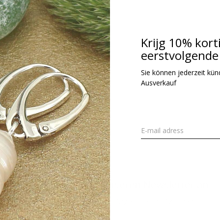
62,95
kl. MwSt.
Krijg 10% kort
eerstvolgende 
Gesehen 1 der 1 Pr
Sie können jederzeit kündi
Ausverkauf
Melden Sie sich für unseren Newsletter an
Erhalten Sie die neuesten Angebote und Aktionen