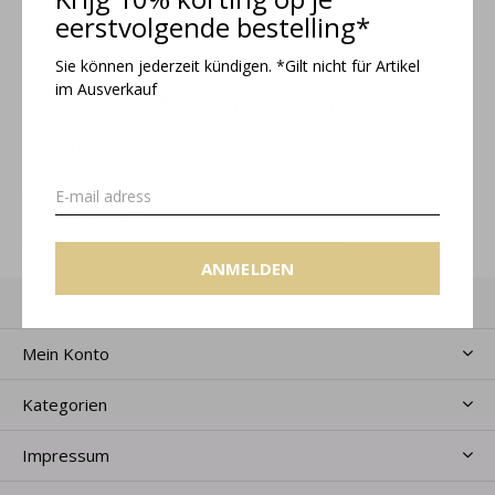
eerstvolgende bestelling*
Melden Sie sich für unseren
Sie können jederzeit kündigen. *Gilt nicht für Artikel
im Ausverkauf
Newsletter an
Erhalten Sie die neuesten Angebote und Aktionen
ANMELDEN
ANMELDEN
Kundendienst
Mein Konto
Kategorien
Impressum