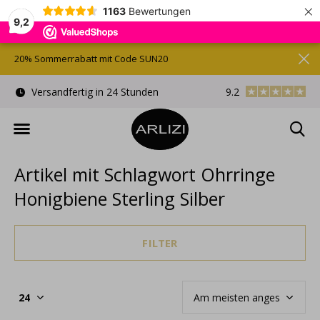
×
1163
Bewertungen
9,2
20% Sommerrabatt mit Code SUN20
)
Versandfertig in 24 Stunden
9.2
Kostenlose Gesche
Artikel mit Schlagwort Ohrringe
Honigbiene Sterling Silber
FILTER