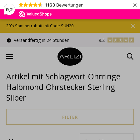
×
1163
Bewertungen
9,2
20% Sommerrabatt mit Code SUN20
)
Versandfertig in 24 Stunden
9.2
Kostenlose Gesche
Artikel mit Schlagwort Ohrringe
Halbmond Ohrstecker Sterling
Silber
FILTER