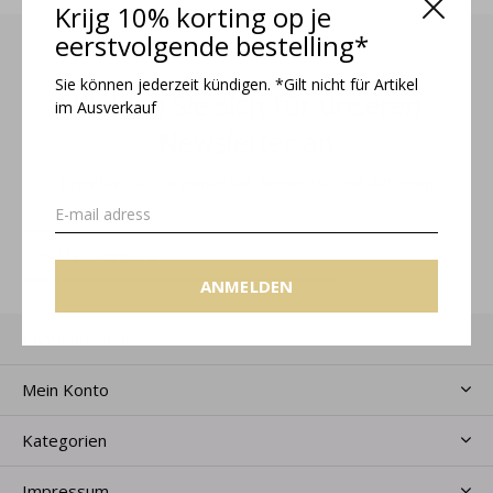
Krijg 10% korting op je
eerstvolgende bestelling*
Sie können jederzeit kündigen. *Gilt nicht für Artikel
Melden Sie sich für unseren
im Ausverkauf
Newsletter an
Erhalten Sie die neuesten Angebote und Aktionen
ANMELDEN
ANMELDEN
Kundendienst
Mein Konto
Kategorien
Impressum