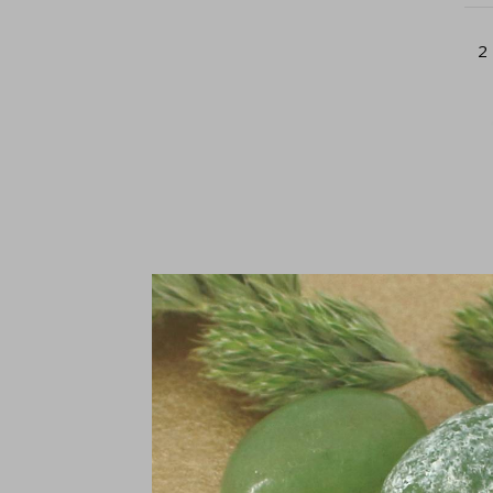
2
H
v
€