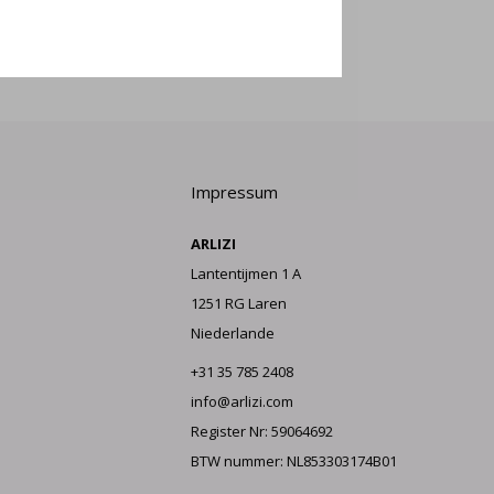
LDEN
Impressum
ARLIZI
Lantentijmen 1 A
1251 RG Laren
Niederlande
+31 35 785 2408
info@arlizi.com
Register Nr: 59064692
BTW nummer: NL853303174B01