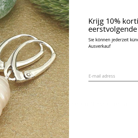
kl. MwSt.
Inkl. MwSt.
Krijg 10% kort
eerstvolgende 
Gesehen 2 der 2 Pr
Sie können jederzeit kündi
Ausverkauf
Melden Sie sich für unseren Newsletter an
Erhalten Sie die neuesten Angebote und Aktionen