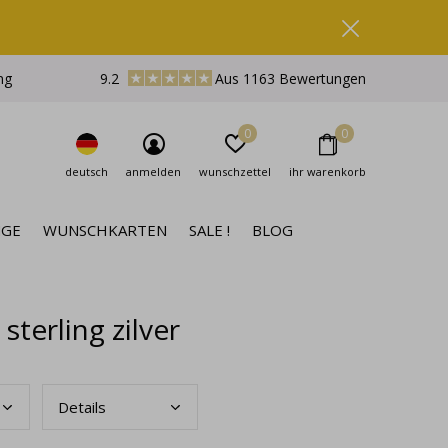
ng
9.2
Aus 1163 Bewertungen
0
0
deutsch
anmelden
wunschzettel
ihr warenkorb
NGE
WUNSCHKARTEN
SALE !
BLOG
sterling zilver
Deta
ils