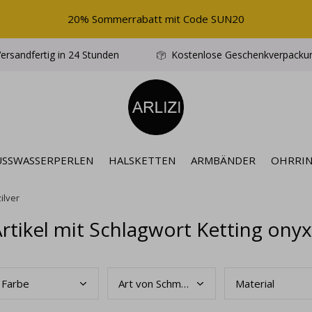
20% Sommerrabatt mit Code SUN20
ersandfertig in 24 Stunden
Kostenlose Geschenkverpacku
ÜSSWASSERPERLEN
HALSKETTEN
ARMBÄNDER
OHRRI
ilver
rtikel mit Schlagwort Ketting onyx 
Farb
e
Art
von Schmuck
Mate
rial