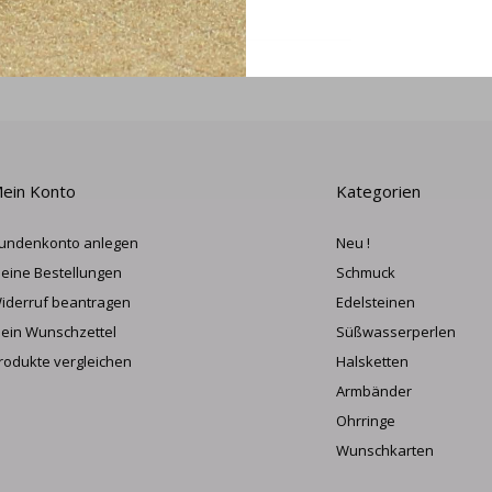
ANME
ein Konto
Kategorien
undenkonto anlegen
Neu !
eine Bestellungen
Schmuck
iderruf beantragen
Edelsteinen
ein Wunschzettel
Süßwasserperlen
rodukte vergleichen
Halsketten
Armbänder
Ohrringe
Wunschkarten