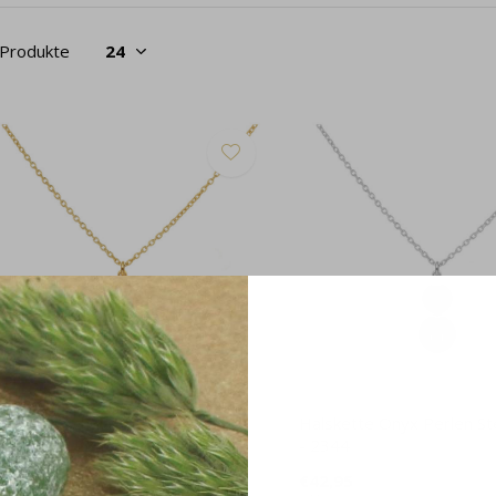
 Produkte
alskette Schwarz Onyx Perlen
Halskette Onyx Perlen Ste
ergoldet - 2346
- 2344
44,95
€42,95