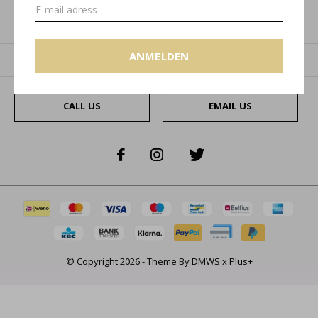
Kategorien
ANMELDEN
Impressum
CALL US
EMAIL US
© Copyright
2026
- Theme By
DMWS
x
Plus+