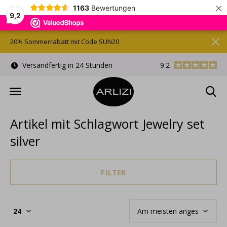
×
1163
Bewertungen
9,2
20% Sommerrabatt mit Code SUN20
)
Versandfertig in 24 Stunden
9.2
Kostenlose Gesche
Artikel mit Schlagwort Jewelry set
silver
FILTER