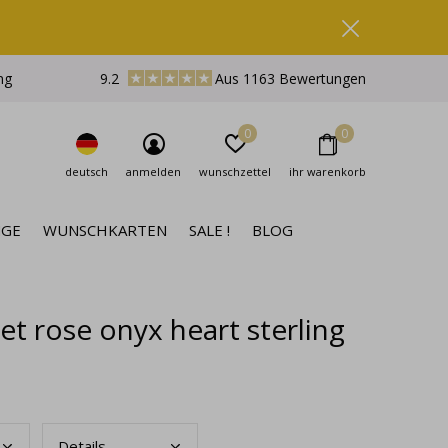
ng
9.2
Aus 1163 Bewertungen
0
0
deutsch
anmelden
wunschzettel
ihr warenkorb
NGE
WUNSCHKARTEN
SALE !
BLOG
set rose onyx heart sterling
Deta
ils