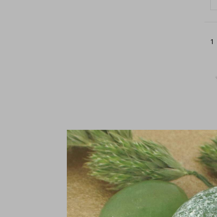
1
S
Si