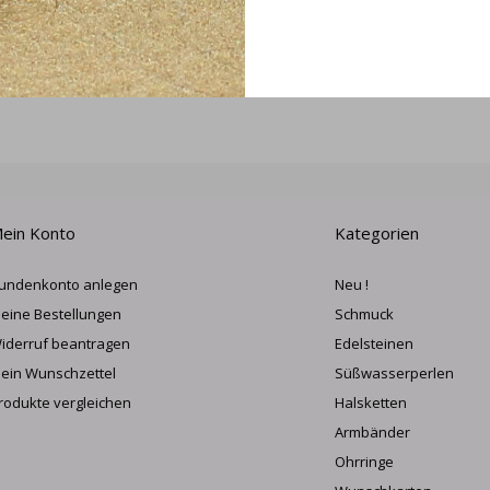
ANME
ein Konto
Kategorien
undenkonto anlegen
Neu !
eine Bestellungen
Schmuck
iderruf beantragen
Edelsteinen
ein Wunschzettel
Süßwasserperlen
rodukte vergleichen
Halsketten
Armbänder
Ohrringe