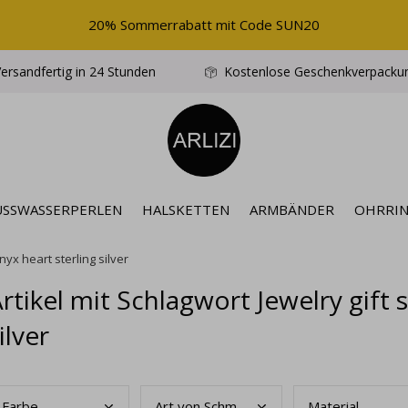
20% Sommerrabatt mit Code SUN20
ersandfertig in 24 Stunden
Kostenlose Geschenkverpacku
ÜSSWASSERPERLEN
HALSKETTEN
ARMBÄNDER
OHRRI
nyx heart sterling silver
rtikel mit Schlagwort Jewelry gift 
ilver
Farb
e
Art
von Schmuck
Mate
rial