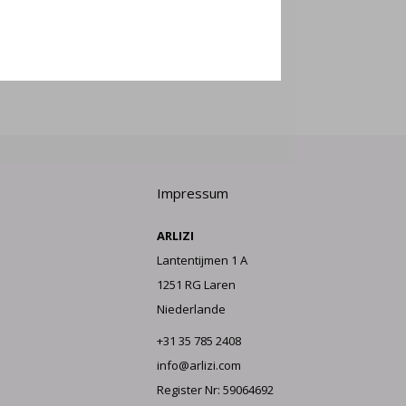
LDEN
Impressum
ARLIZI
Lantentijmen 1 A
1251 RG Laren
Niederlande
+31 35 785 2408
info@arlizi.com
Register Nr: 59064692