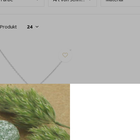
 Produkt
chmuck Set Rosa Onyx Herz Sterling
lber - 2011