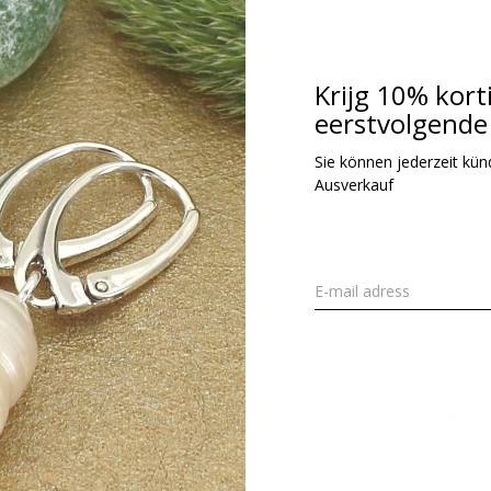
72,95
kl. MwSt.
Krijg 10% kort
eerstvolgende 
Gesehen 1 der 1 Pr
Sie können jederzeit kündi
Ausverkauf
Melden Sie sich für unseren Newsletter an
Erhalten Sie die neuesten Angebote und Aktionen