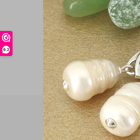
€
In
9,2