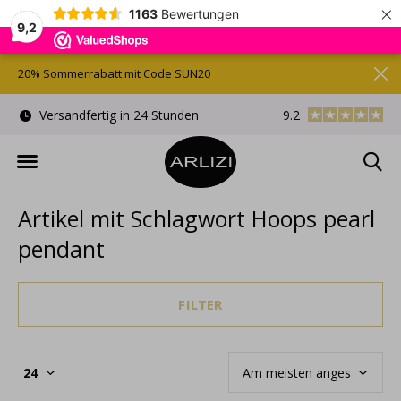
×
1163
Bewertungen
9,2
20% Sommerrabatt mit Code SUN20
)
Versandfertig in 24 Stunden
9.2
Kostenlose Gesche
Artikel mit Schlagwort Hoops pearl
pendant
FILTER