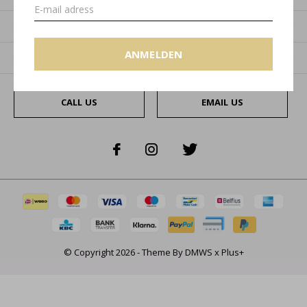
Kategorien
ANMELDEN
Impressum
CALL US
EMAIL US
© Copyright
2026
- Theme By
DMWS
x
Plus+