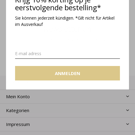
eerstvolgende bestelling*
Melden Sie sich für unseren
Sie können jederzeit kündigen. *Gilt nicht für Artikel
im Ausverkauf
Newsletter an
Erhalten Sie die neuesten Angebote und Aktionen
ANMELDEN
ANMELDEN
Kundendienst
Mein Konto
Kategorien
Impressum