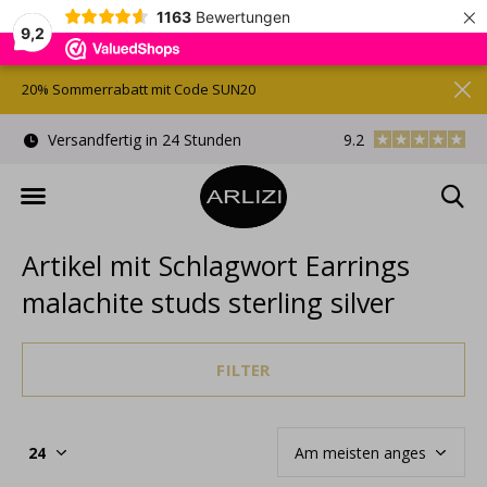
×
1163
Bewertungen
9,2
20% Sommerrabatt mit Code SUN20
)
Versandfertig in 24 Stunden
9.2
Kostenlose Gesche
Artikel mit Schlagwort Earrings
malachite studs sterling silver
FILTER