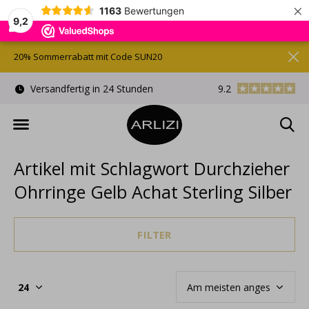
×
1163
Bewertungen
9,2
20% Sommerrabatt mit Code SUN20
)
Versandfertig in 24 Stunden
9.2
Kostenlose Gesche
Artikel mit Schlagwort Durchzieher
Ohrringe Gelb Achat Sterling Silber
FILTER