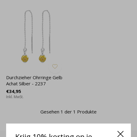
Durchzieher Ohrringe Gelb
Achat Silber - 2237
€34,95
Inkl. MwSt.
Gesehen 1 der 1 Produkte
Krijg 10% korting op je