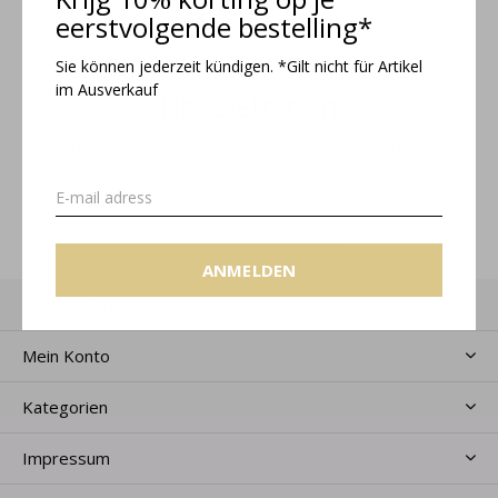
eerstvolgende bestelling*
Melden Sie sich für unseren
Sie können jederzeit kündigen. *Gilt nicht für Artikel
im Ausverkauf
Newsletter an
Erhalten Sie die neuesten Angebote und Aktionen
ANMELDEN
ANMELDEN
Kundendienst
Mein Konto
Kategorien
Impressum