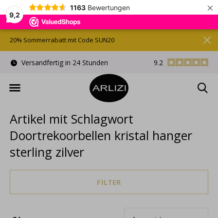
×
1163
Bewertungen
9,2
20% Sommerrabatt mit Code SUN20
)
Versandfertig in 24 Stunden
9.2
Kostenlose Gesche
Artikel mit Schlagwort
Doortrekoorbellen kristal hanger
sterling zilver
FILTER