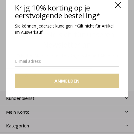
Krijg 10% korting op je
eerstvolgende bestelling*
Sie können jederzeit kündigen. *Gilt nicht für Artikel
im Ausverkauf
Melden Sie sich für unseren
Newsletter an
Erhalten Sie die neuesten Angebote und Aktionen
ANMELDEN
ANMELDEN
Kundendienst
Mein Konto
Kategorien