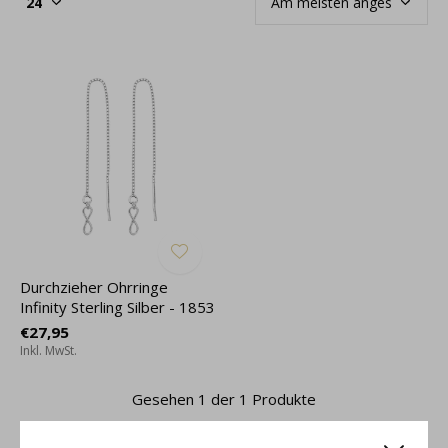
Durchzieher Ohrringe
Infinity Sterling Silber - 1853
€27,95
Inkl. MwSt.
Gesehen 1 der 1 Produkte