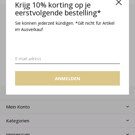
Krijg 10% korting op je
eerstvolgende bestelling*
Sie können jederzeit kündigen. *Gilt nicht für Artikel
Melden Sie sich für unseren
im Ausverkauf
Newsletter an
Erhalten Sie die neuesten Angebote und Aktionen
ANMELDEN
ANMELDEN
Kundendienst
Mein Konto
Kategorien
Impressum