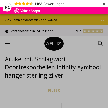
×
1163
Bewertungen
9,2
20% Sommerrabatt mit Code SUN20
)
Versandfertig in 24 Stunden
9.2
Kostenlose Gesche
Artikel mit Schlagwort
Doortrekoorbellen infinity symbool
hanger sterling zilver
FILTER