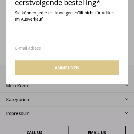
eerstvolgende bestelling*
Melden Sie sich für unseren
Sie können jederzeit kündigen. *Gilt nicht für Artikel
Newsletter an
im Ausverkauf
Erhalten Sie die neuesten Angebote und Aktionen
ANMELDEN
ANMELDEN
Kundendienst
Mein Konto
Kategorien
Impressum
CALL US
EMAIL US