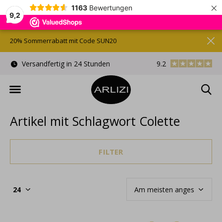
×
1163
Bewertungen
9,2
20% Sommerrabatt mit Code SUN20
)
Versandfertig in 24 Stunden
9.2
Kostenlose Gesche
Artikel mit Schlagwort Colette
FILTER