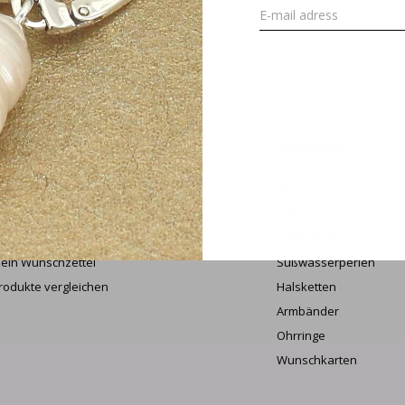
ANME
ein Konto
Kategorien
undenkonto anlegen
Neu !
eine Bestellungen
Schmuck
iderruf beantragen
Edelsteinen
ein Wunschzettel
Süßwasserperlen
rodukte vergleichen
Halsketten
Armbänder
Ohrringe
Wunschkarten