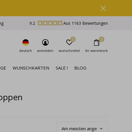
ng
9.2
Aus 1163 Bewertungen
0
0
deutsch
anmelden
wunschzettel
ihr warenkorb
NGE
WUNSCHKARTEN
SALE !
BLOG
noppen