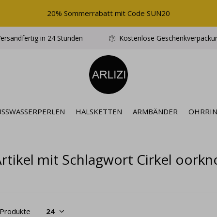
20% Sommerrabatt mit Code SUN20
ersandfertig in 24 Stunden
Kostenlose Geschenkverpacku
ÜSSWASSERPERLEN
HALSKETTEN
ARMBÄNDER
OHRRI
rtikel mit Schlagwort Cirkel oork
 Produkte