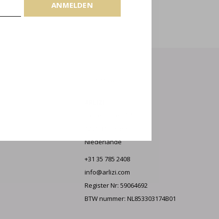
LDEN
ANMELDEN
Impressum
ARLIZI
Lantentijmen 1 A
1251 RG Laren
Niederlande
+31 35 785 2408
info@arlizi.com
Register Nr: 59064692
BTW nummer: NL853303174B01