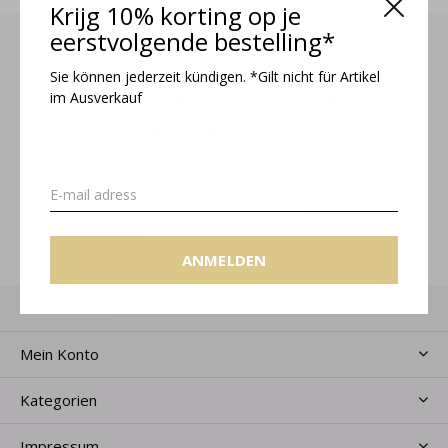
Krijg 10% korting op je
eerstvolgende bestelling*
Sie können jederzeit kündigen. *Gilt nicht für Artikel
Melden Sie sich für unseren
im Ausverkauf
Newsletter an
Erhalten Sie die neuesten Angebote und Aktionen
ANMELDEN
ANMELDEN
Kundendienst
Mein Konto
Kategorien
Impressum