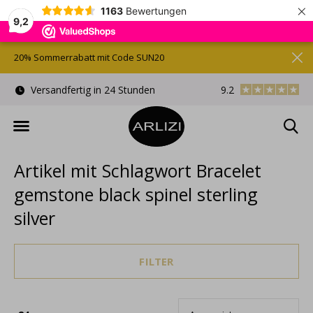
×
1163
Bewertungen
9,2
20% Sommerrabatt mit Code SUN20
)
Versandfertig in 24 Stunden
9.2
Kostenlose Gesche
Artikel mit Schlagwort Bracelet
gemstone black spinel sterling
silver
FILTER