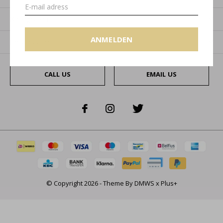
Kategorien
ANMELDEN
Impressum
CALL US
EMAIL US
© Copyright
2026
- Theme By
DMWS
x
Plus+