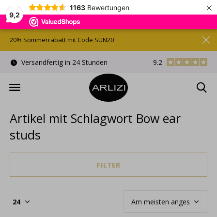
×
1163
Bewertungen
9,2
20% Sommerrabatt mit Code SUN20
)
Versandfertig in 24 Stunden
9.2
Kostenlose Gesche
Artikel mit Schlagwort Bow ear
studs
FILTER