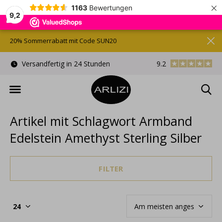
×
1163
Bewertungen
9,2
20% Sommerrabatt mit Code SUN20
)
Versandfertig in 24 Stunden
9.2
Kostenlose Gesche
Artikel mit Schlagwort Armband
Edelstein Amethyst Sterling Silber
FILTER