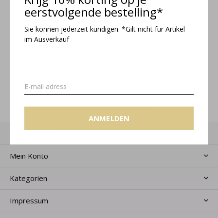
eerstvolgende bestelling*
Melden Sie sich für unseren
Sie können jederzeit kündigen. *Gilt nicht für Artikel
im Ausverkauf
Newsletter an
Erhalten Sie die neuesten Angebote und Aktionen
ANMELDEN
ANMELDEN
Kundendienst
Mein Konto
Kategorien
Impressum