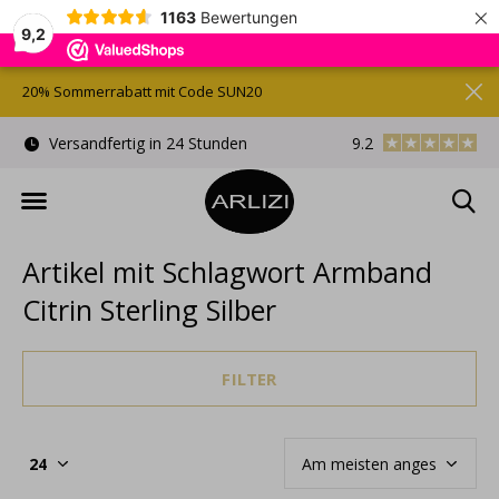
×
1163
Bewertungen
9,2
20% Sommerrabatt mit Code SUN20
)
Versandfertig in 24 Stunden
9.2
Kostenlose Gesche
Artikel mit Schlagwort Armband
Citrin Sterling Silber
FILTER