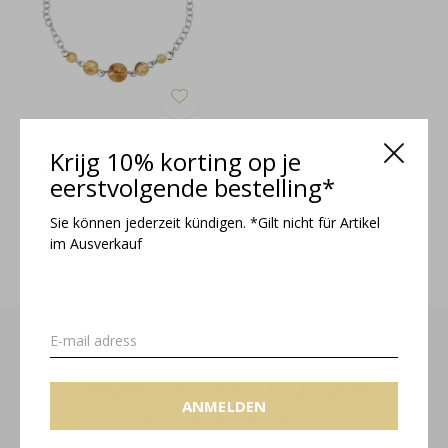
Armband Citrin Perlen
Sterling Silber - 2510
Krijg 10% korting op je
€37,95
eerstvolgende bestelling*
Inkl. MwSt.
Sie können jederzeit kündigen. *Gilt nicht für Artikel
im Ausverkauf
Gesehen 3 der 3 Produkte
Melden Sie sich für unseren
ANMELDEN
Newsletter an