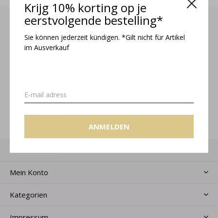
Krijg 10% korting op je
eerstvolgende bestelling*
Sie können jederzeit kündigen. *Gilt nicht für Artikel
Melden Sie sich für unseren
im Ausverkauf
Newsletter an
Erhalten Sie die neuesten Angebote und Aktionen
ANMELDEN
ANMELDEN
Kundendienst
Mein Konto
Kategorien
Impressum