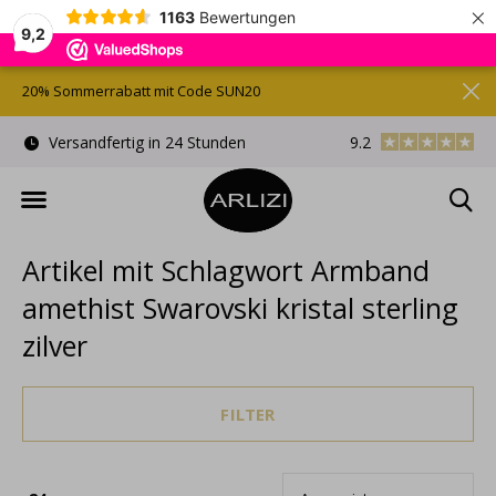
×
1163
Bewertungen
9,2
20% Sommerrabatt mit Code SUN20
)
Versandfertig in 24 Stunden
9.2
Kostenlose Gesche
Artikel mit Schlagwort Armband
amethist Swarovski kristal sterling
zilver
FILTER