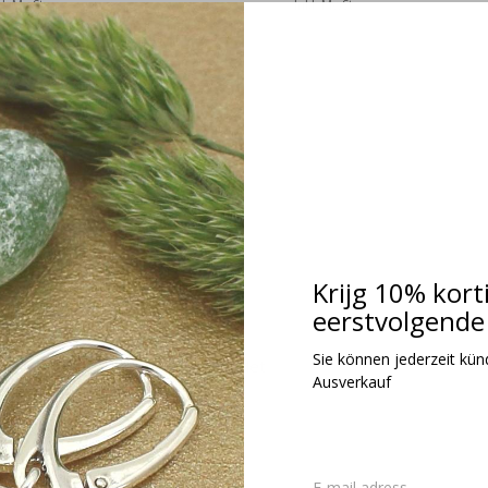
kl. MwSt.
Inkl. MwSt.
Krijg 10% kort
eerstvolgende 
Sie können jederzeit kündi
hrringe Vogel Ohrstecker vergoldet
Ausverkauf
 1751
22,95
kl. MwSt.