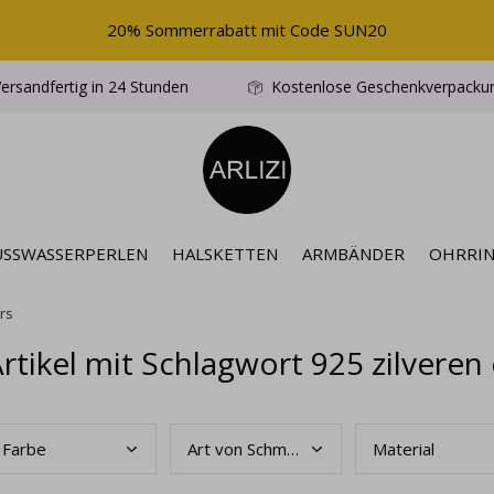
20% Sommerrabatt mit Code SUN20
ersandfertig in 24 Stunden
Kostenlose Geschenkverpacku
ÜSSWASSERPERLEN
HALSKETTEN
ARMBÄNDER
OHRRI
rs
rtikel mit Schlagwort 925 zilveren
Farb
e
Art
von Schmuck
Mate
rial