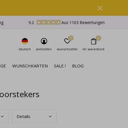
ng
9.2
Aus 1163 Bewertungen
0
0
deutsch
anmelden
wunschzettel
ihr warenkorb
NGE
WUNSCHKARTEN
SALE !
BLOG
 oorstekers
Deta
ils