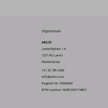
Impressum
ARLIZI
Lantentijmen 1 A
1251 RG Laren
Niederlande
+31 35 785 2408
info@arlizi.com
Register Nr: 59064692
BTW nummer: NL853303174B01