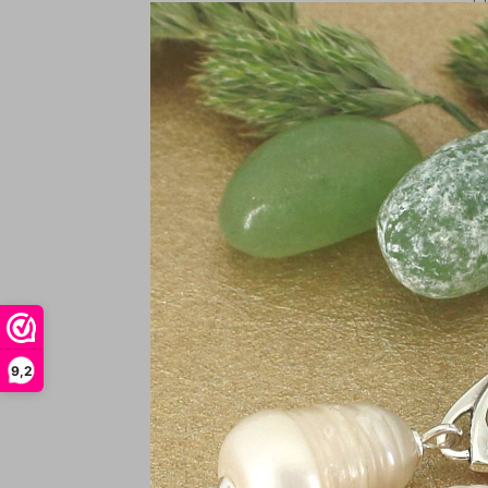
In
O
9,2
-
€
In