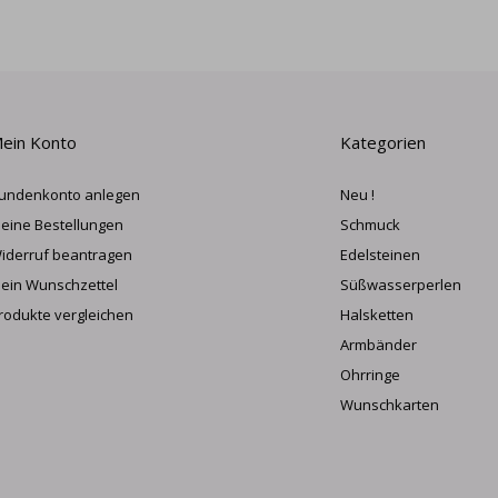
ein Konto
Kategorien
undenkonto anlegen
Neu !
eine Bestellungen
Schmuck
iderruf beantragen
Edelsteinen
ein Wunschzettel
Süßwasserperlen
rodukte vergleichen
Halsketten
Armbänder
Ohrringe
Wunschkarten