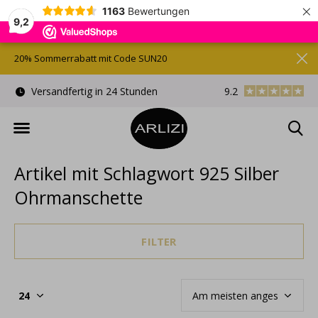
×
1163
Bewertungen
9,2
20% Sommerrabatt mit Code SUN20
)
Versandfertig in 24 Stunden
9.2
Kostenlose Gesche
Artikel mit Schlagwort 925 Silber
Ohrmanschette
FILTER