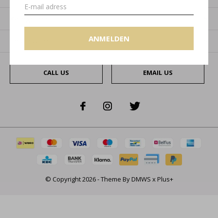
Kategorien
ANMELDEN
Impressum
CALL US
EMAIL US
© Copyright
2026
- Theme By
DMWS
x
Plus+