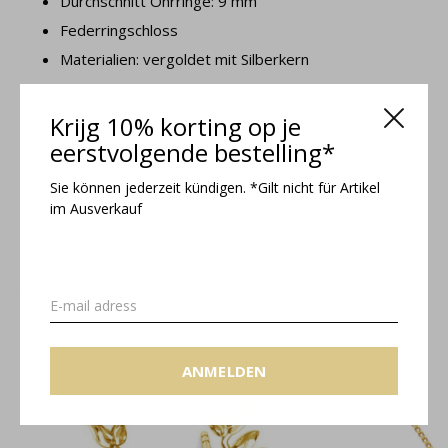
Durchschnitt Ohrringe: 9 mm
Federringschloss
Materialien: vergoldet mit Silberkern
Fleury Kollektion
Krijg 10% korting op je
eerstvolgende bestelling*
Grössentabelle
Sie können jederzeit kündigen. *Gilt nicht für Artikel
im Ausverkauf
Related articles
ANMELDEN