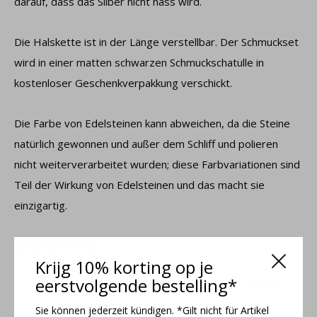
darauf, dass das Silber nicht nass wird.
Die Halskette ist in der Länge verstellbar. Der Schmuckset
wird in einer matten schwarzen Schmuckschatulle in
kostenloser Geschenkverpakkung verschickt.
Die Farbe von Edelsteinen kann abweichen, da die Steine ​​
natürlich gewonnen und außer dem Schliff und polieren
nicht weiterverarbeitet wurden; diese Farbvariationen sind
Teil der Wirkung von Edelsteinen und das macht sie
einzigartig.
Spezifikationen
Krijg 10% korting op je
eerstvolgende bestelling*
Gliederkette mit Verlängerungskette 42 – 46 cm
Breite der Kette: 1,35 mm
Sie können jederzeit kündigen. *Gilt nicht für Artikel