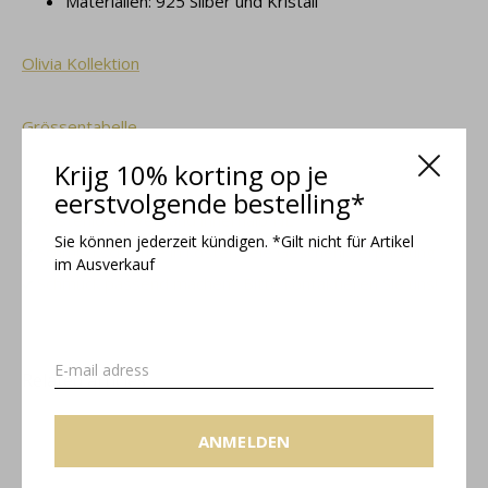
Materialien: 925 Silber und Kristall
Olivia Kollektion
Grössentabelle
Krijg 10% korting op je
eerstvolgende bestelling*
Kostenloser Versand innerhalb NL
Sie können jederzeit kündigen. *Gilt nicht für Artikel
Schmuckschatulle in kostenfreie Geschenkverpackung
im Ausverkauf
Schmuck passend machen? Bitte kontaktieren Sie uns!
Related articles
ANMELDEN