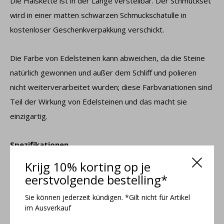
Die Halskette ist in der Länge verstellbar. Der Schmuckset
wird in einer matten schwarzen Schmuckschatulle in
kostenloser Geschenkverpakkung verschickt.
Die Farbe von Edelsteinen kann abweichen, da die Steine ​​
natürlich gewonnen und außer dem Schliff und polieren
nicht weiterverarbeitet wurden; diese Farbvariationen sind
Teil der Wirkung von Edelsteinen und das macht sie
einzigartig.
Spezifikationen
Krijg 10% korting op je
Gliederkette mit Verlängerungskette 42 – 46 cm
eerstvolgende bestelling*
Breite der Kette: 1,35 mm
Sie können jederzeit kündigen. *Gilt nicht für Artikel
Durchschnitt Stein: 10 mm
im Ausverkauf
Farbe Stein: blau