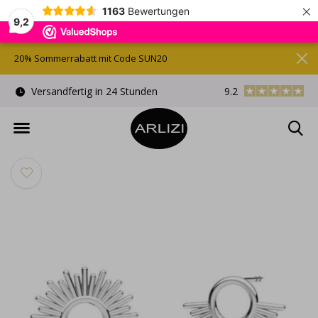
×
1163
Bewertungen
9,2
20% Sommerrabatt mit Code SUN20
)
Versandfertig in 24 Stunden
9.2
Kostenlose Gesche