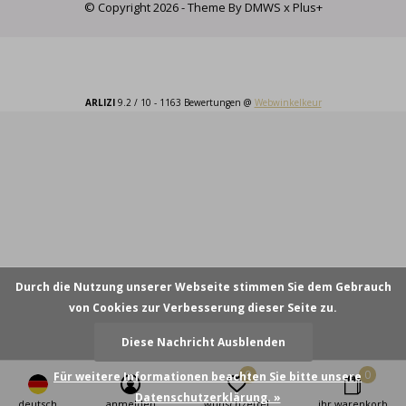
© Copyright
2026
- Theme By
DMWS
x
Plus+
ARLIZI
9.2
/
10
-
1163
Bewertungen @
Webwinkelkeur
Durch die Nutzung unserer Webseite stimmen Sie dem Gebrauch
von Cookies zur Verbesserung dieser Seite zu.
Diese Nachricht Ausblenden
0
0
Für weitere Informationen beachten Sie bitte unsere
Datenschutzerklärung. »
deutsch
anmelden
wunschzettel
ihr warenkorb