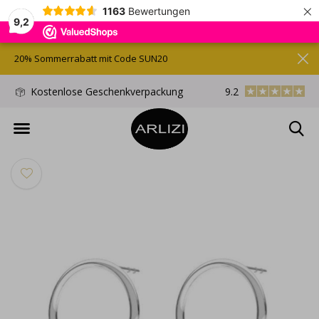
×
1163
Bewertungen
9,2
20% Sommerrabatt mit Code SUN20
Kostenlose Geschenkverpackung
9.2
Kostenloser Versand