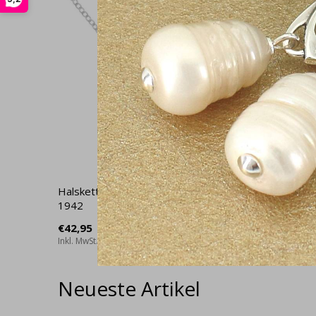
Halskette Ruder Anhänger 925 Silber -
Ohrringe
1942
Silber - 
€42,95
€28,95
Inkl. MwSt.
Inkl. MwSt.
Neueste Artikel