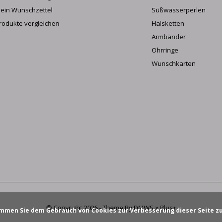
ein Wunschzettel
Süßwasserperlen
rodukte vergleichen
Halsketten
Armbänder
Ohrringe
Wunschkarten
© Copyright
2026
- Theme By
DMWS
x
Plus+
mmen Sie dem Gebrauch von Cookies zur Verbesserung dieser Seite z