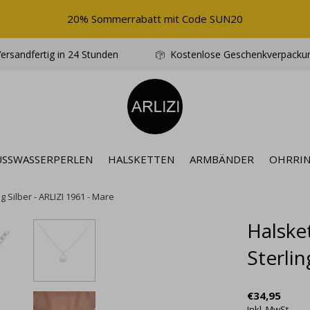
20% Sommerrabatt mit Code SUN20
ersandfertig in 24 Stunden
Kostenlose Geschenkverpacku
ÜSSWASSERPERLEN
HALSKETTEN
ARMBÄNDER
OHRRI
 Silber - ARLIZI 1961 - Mare
Halske
Sterlin
€34,95
Inkl. MwSt.