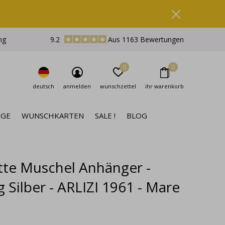
ng
9.2
Aus 1163 Bewertungen
0
0
deutsch
anmelden
wunschzettel
ihr warenkorb
NGE
WUNSCHKARTEN
SALE !
BLOG
tte Muschel Anhänger -
g Silber - ARLIZI 1961 - Mare