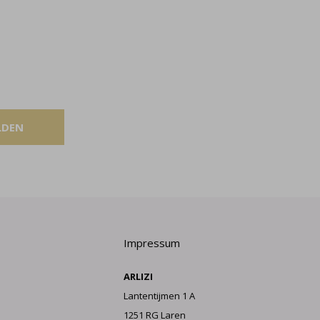
LDEN
Impressum
ARLIZI
Lantentijmen 1 A
1251 RG Laren