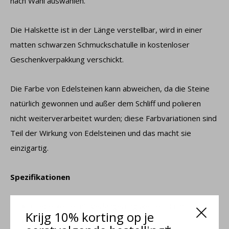
nach Wahl auswählen.
Die Halskette ist in der Länge verstellbar, wird in einer
matten schwarzen Schmuckschatulle in kostenloser
Geschenkverpakkung verschickt.
Die Farbe von Edelsteinen kann abweichen, da die Steine ​​
natürlich gewonnen und außer dem Schliff und polieren
nicht weiterverarbeitet wurden; diese Farbvariationen sind
Teil der Wirkung von Edelsteinen und das macht sie
einzigartig.
Spezifikationen
Gliederkette mit Verlängerungskette 50 cm
Krijg 10% korting op je
Breite der Kette: 1 mm