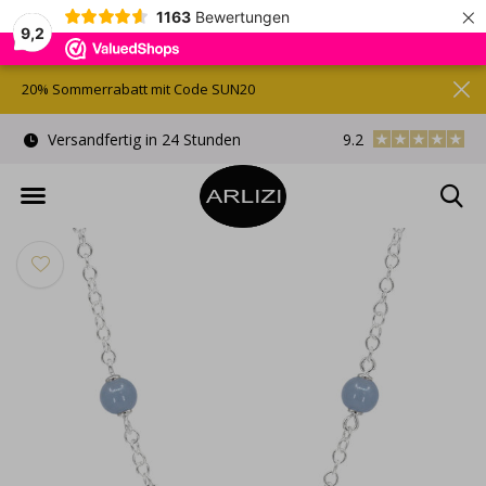
×
1163
Bewertungen
9,2
20% Sommerrabatt mit Code SUN20
)
Versandfertig in 24 Stunden
9.2
Kostenlose Gesche