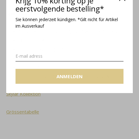
Krijg 10% korting op je
eerstvolgende bestelling*
Spezifikationen
Sie können jederzeit kündigen. *Gilt nicht für Artikel
im Ausverkauf
Gliederkette mit Verlängerungskette 40 – 44 cm
Breite der Kette: 1 mm
Edelstein Anhänger: 6 mm
Farbe Edelstein: violett
Federringschloss
Materialien: vergoldet mit Silberkern und Amethyst
ANMELDEN
Skylar Kollektion
Grössentabelle