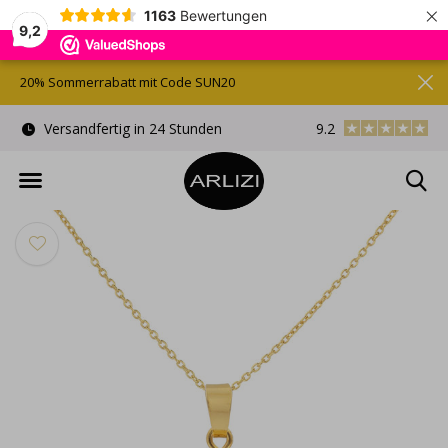
×
1163
Bewertungen
9,2
20% Sommerrabatt mit Code SUN20
)
Versandfertig in 24 Stunden
9.2
Kostenlose Gesche