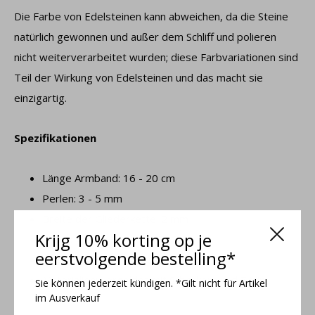
Die Farbe von Edelsteinen kann abweichen, da die Steine ​​
natürlich gewonnen und außer dem Schliff und polieren
nicht weiterverarbeitet wurden; diese Farbvariationen sind
Teil der Wirkung von Edelsteinen und das macht sie
einzigartig.
Spezifikationen
Länge Armband: 16 - 20 cm
Perlen: 3 - 5 mm
Breite der Gliederkette: 2 mm
Krijg 10% korting op je
Farbe: gelb
eerstvolgende bestelling*
Verschluß: Federringverschluss
Materialien: vergoldet mit Silberkern und Zitrin
Sie können jederzeit kündigen. *Gilt nicht für Artikel
im Ausverkauf