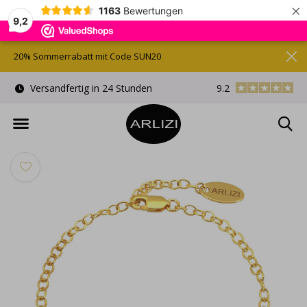
×
1163
Bewertungen
9,2
20% Sommerrabatt mit Code SUN20
)
Versandfertig in 24 Stunden
9.2
Kostenlose Gesche