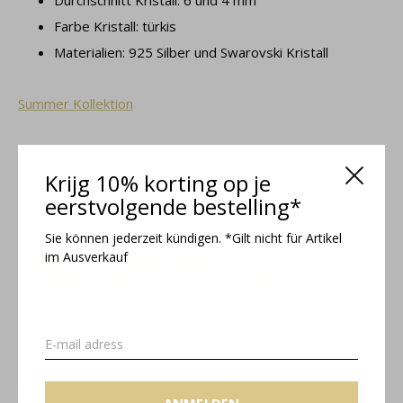
Durchschnitt Kristall: 6 und 4 mm
Farbe Kristall: türkis
Materialien: 925 Silber und Swarovski Kristall
Summer Kollektion
Krijg 10% korting op je
Grössentabelle
eerstvolgende bestelling*
Sie können jederzeit kündigen. *Gilt nicht für Artikel
im Ausverkauf
Kostenloser Versand innerhalb NL
Schmuckschatulle in kostenfreie Geschenkverpackung
Schmuck passend machen? Bitte kontaktieren Sie uns!
Related articles
ANMELDEN