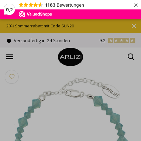
×
1163
Bewertungen
9,2
20% Sommerrabatt mit Code SUN20
)
Versandfertig in 24 Stunden
9.2
Kostenlose Gesche