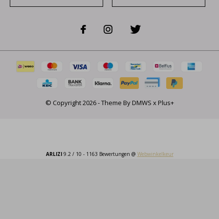
© Copyright
2026
- Theme By
DMWS
x
Plus+
ARLIZI
9.2
/
10
-
1163
Bewertungen @
Webwinkelkeur