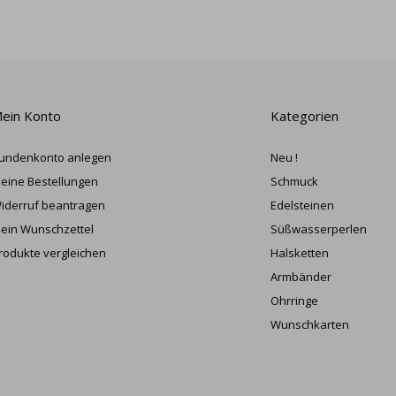
ein Konto
Kategorien
undenkonto anlegen
Neu !
eine Bestellungen
Schmuck
iderruf beantragen
Edelsteinen
ein Wunschzettel
Süßwasserperlen
rodukte vergleichen
Halsketten
Armbänder
Ohrringe
Wunschkarten