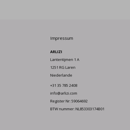
Impressum
ARLIZI
Lantentijmen 1 A
1251 RG Laren
Niederlande
+31 35 785 2408
info@arlizi.com
Register Nr: 59064692
BTW nummer: NL853303174B01