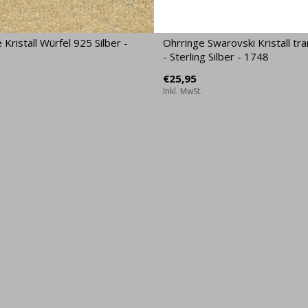
 Kristall Würfel 925 Silber -
Ohrringe Swarovski Kristall tr
- Sterling Silber - 1748
€25,95
Inkl. MwSt.