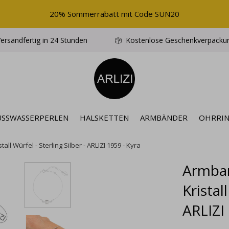
20% Sommerrabatt mit Code SUN20
ersandfertig in 24 Stunden
Kostenlose Geschenkverpacku
ÜSSWASSERPERLEN
HALSKETTEN
ARMBÄNDER
OHRRI
l Würfel - Sterling Silber - ARLIZI 1959 - Kyra
Armban
Kristal
ARLIZI 