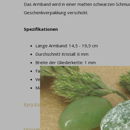
Das Armband wird in einer matten schwarzen Schmuck
Geschenkverpakkung verschickt.
Spezifikationen
Länge Armband: 14,5 - 19,5 cm
Durchschnitt Kristall: 6 mm
Breite der Gliederkette: 1 mm
Farbe Kristall: transparent
Verschluß: Federringverschluss
Materialien: 925 Silber und Swarovski Kristall
Kyra Kollektion
Grössentabelle