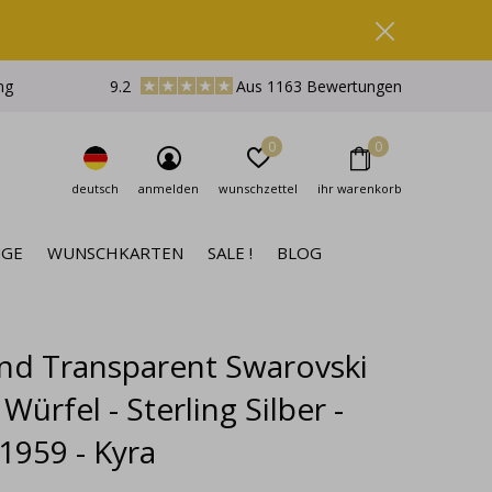
ng
9.2
Aus 1163 Bewertungen
0
0
deutsch
anmelden
wunschzettel
ihr warenkorb
NGE
WUNSCHKARTEN
SALE !
BLOG
d Transparent Swarovski
l Würfel - Sterling Silber -
1959 - Kyra