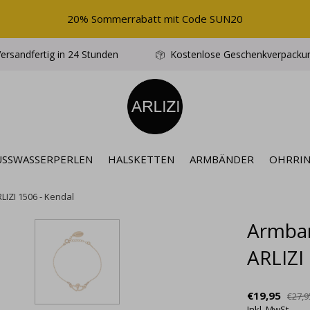
20% Sommerrabatt mit Code SUN20
ersandfertig in 24 Stunden
Kostenlose Geschenkverpacku
ÜSSWASSERPERLEN
HALSKETTEN
ARMBÄNDER
OHRRI
LIZI 1506 - Kendal
Armban
ARLIZI
€19,95
€27,9
Inkl. MwSt.