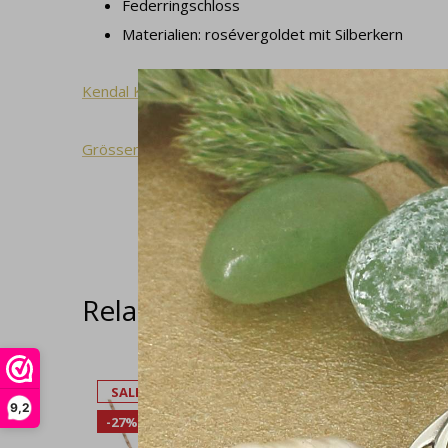
Federringschloss
Materialien: rosévergoldet mit Silberkern
Kendal Kollektion
Grössentabelle
Related articles
SALE
SALE
9,2
-27%
-29%