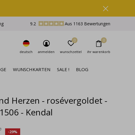
ng
9.2
Aus 1163 Bewertungen
0
0
deutsch
anmelden
wunschzettel
ihr warenkorb
NGE
WUNSCHKARTEN
SALE !
BLOG
d Herzen - rosévergoldet -
 1506 - Kendal
5
-29%