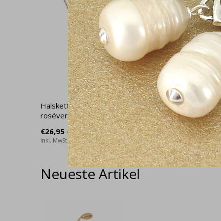
Halskette Serotonin Molekül
Halskett
rosévergoldet - 0933
roséverg
€26,95
€24,95
€36,95
€
Inkl. MwSt.
Inkl. MwSt.
Neueste Artikel