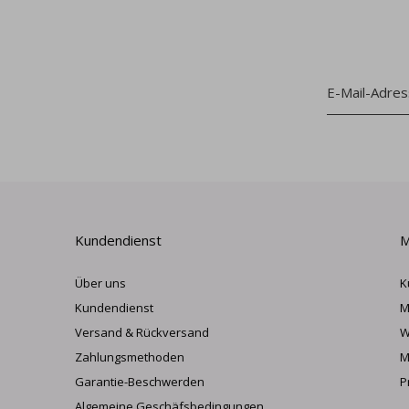
Kundendienst
M
Über uns
K
Kundendienst
M
Versand & Rückversand
W
Zahlungsmethoden
M
Garantie-Beschwerden
P
Algemeine Geschäfsbedingungen