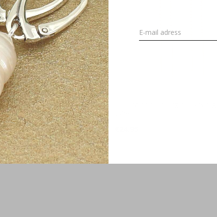
e Herzen Anhänger
Durchzieherohrringe rosévergo
oldet - 1507
2469
€24,95
34,95
Inkl. MwSt.