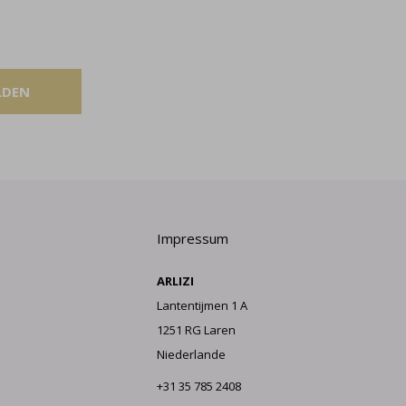
LDEN
Impressum
ARLIZI
Lantentijmen 1 A
1251 RG Laren
Niederlande
+31 35 785 2408