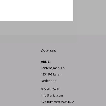
E AAN
Over ons
ARLIZI
Lantentijmen 1 A
1251 RG Laren
Nederland
035 785 2408
info@arlizi.com
KvK nummer: 59064692