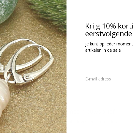
38,95
cl. btw
Krijg 10% kort
eerstvolgende 
Seen 1 of the 1 pr
je kunt op ieder moment
artikelen in de sale
Meld je aan voor onze nieuwsbrief
Ontvang de nieuwste aanbiedingen en promoties