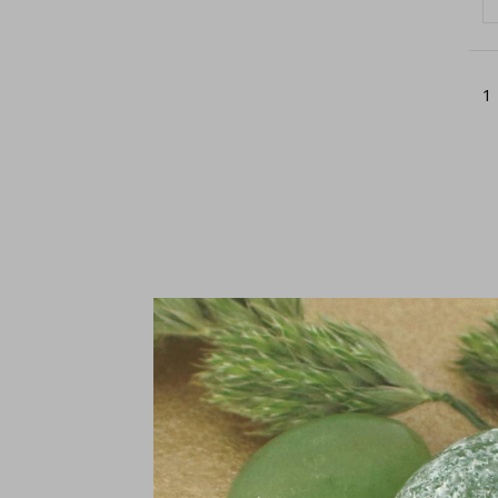
1
Do
zi