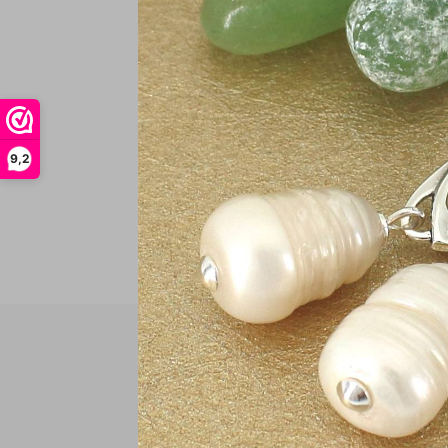
€
In
9,2