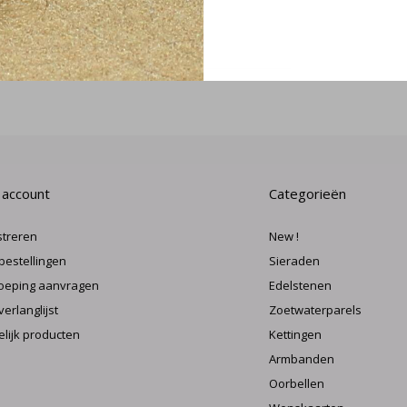
MELD J
 account
Categorieën
streren
New !
 bestellingen
Sieraden
oeping aanvragen
Edelstenen
verlanglijst
Zoetwaterparels
elijk producten
Kettingen
Armbanden
Oorbellen