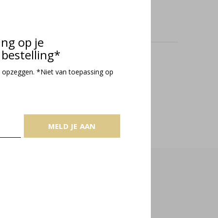
ing op je
bestelling*
oducts
 opzeggen. *Niet van toepassing op
MELD JE AAN