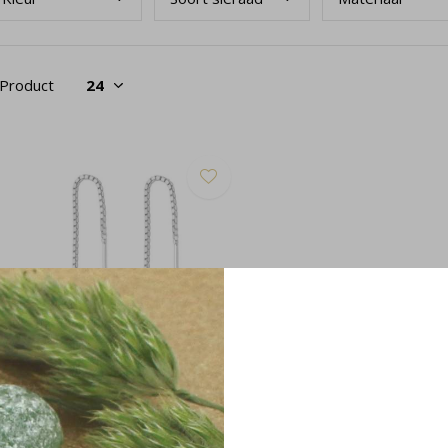
 Product
ortrekoorbellen kyaniet sterling
lver - 2046