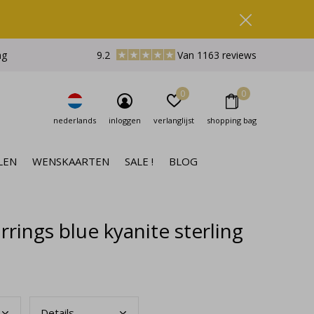
ng
9.2
Van 1163 reviews
0
0
nederlands
inloggen
verlanglijst
shopping bag
LEN
WENSKAARTEN
SALE !
BLOG
ings blue kyanite sterling
Deta
ils