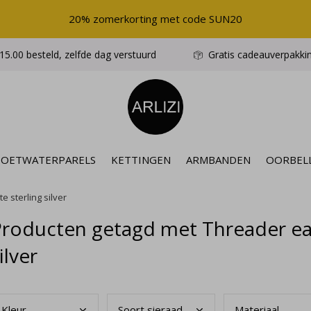
20% zomerkorting met code SUN20
5.00 besteld, zelfde dag verstuurd
Gratis cadeauverpakki
ZOETWATERPARELS
KETTINGEN
ARMBANDEN
OORBEL
e sterling silver
roducten getagd met Threader earr
ilver
Kleu
r
Soor
t sieraad
Mate
riaal