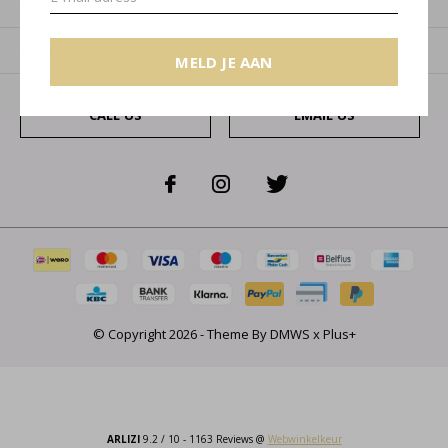
Categorieën
Over ons
MELD JE AAN
CALL US
EMAIL US
© Copyright
2026
- Theme By
DMWS
x
Plus+
ARLIZI
9.2
/
10
-
1163
Reviews @
Webwinkelkeur