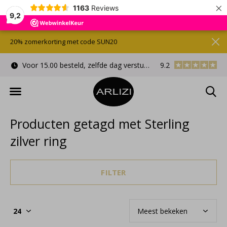
×
1163
Reviews
9,2
20% zomerkorting met code SUN20
Voor 15.00 besteld, zelfde dag verstuurd
9.2
Gratis cadeauverpa
Producten getagd met Sterling
zilver ring
FILTER