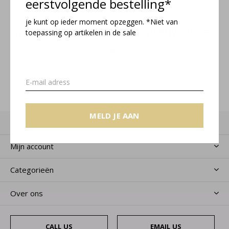
eerstvolgende bestelling*
je kunt op ieder moment opzeggen. *Niet van
Meld je aan voor onze nieuwsbrief
toepassing op artikelen in de sale
Ontvang de nieuwste aanbiedingen en promoties
MELD JE AAN
MELD JE AAN
Klantenservice
Mijn account
Categorieën
Over ons
CALL US
EMAIL US