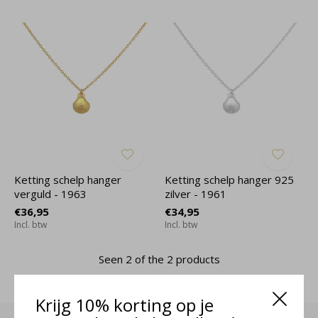
Ketting schelp hanger
Ketting schelp hanger 925
verguld - 1963
zilver - 1961
€36,95
€34,95
Incl. btw
Incl. btw
Seen 2 of the 2 products
Krijg 10% korting op je