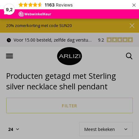
×
1163
Reviews
9,2
20% zomerkorting met code SUN20
Voor 15.00 besteld, zelfde dag verstuurd
9.2
Gratis cadeauverpa
Producten getagd met Sterling
silver necklace shell pendant
FILTER