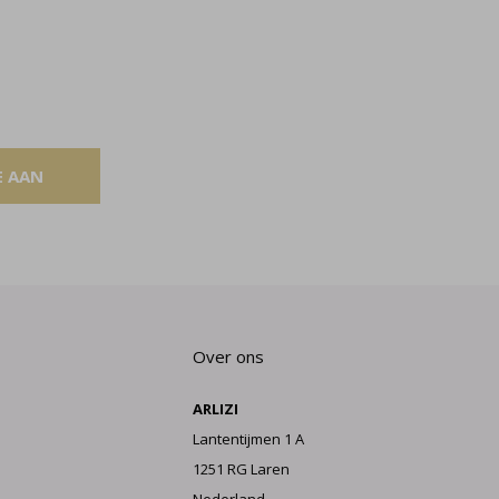
E AAN
Over ons
ARLIZI
Lantentijmen 1 A
1251 RG Laren