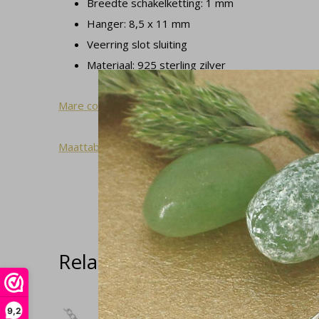
Breedte schakelketting: 1 mm
Hanger: 8,5 x 11 mm
Veerring slot sluiting
Materiaal: 925 sterling zilver
Mare collectie
Maattabel
Related articles
9,2