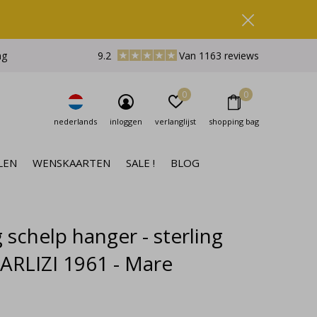
ng
9.2
Van 1163 reviews
0
0
nederlands
inloggen
verlanglijst
shopping bag
LEN
WENSKAARTEN
SALE !
BLOG
 schelp hanger - sterling
- ARLIZI 1961 - Mare