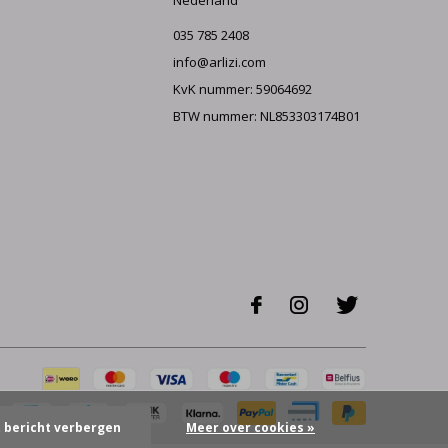
Nederland
035 785 2408
info@arlizi.com
KvK nummer: 59064692
BTW nummer: NL853303174B01
t bericht verbergen
Meer over cookies »