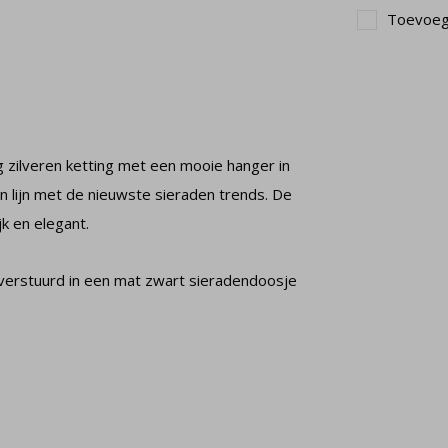
Toevoege
g zilveren ketting met een mooie hanger in
in lijn met de nieuwste sieraden trends. De
jk en elegant.
t verstuurd in een mat zwart sieradendoosje