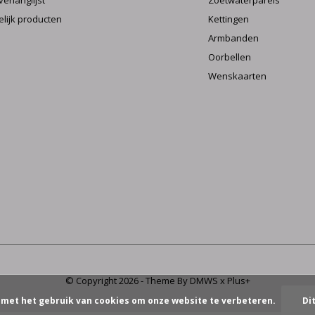
verlanglijst
Zoetwaterparels
elijk producten
Kettingen
Armbanden
Oorbellen
Wenskaarten
© Copyright
2026
- Theme By
DMWS
x
Plus+
 met het gebruik van cookies om onze website te verbeteren.
Di