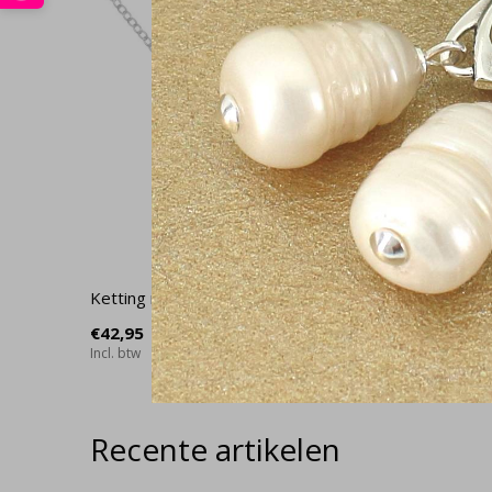
Ketting roer hanger 925 zilver - 1942
Oorbellen
1960
€42,95
Incl. btw
€28,95
Incl. btw
Recente artikelen