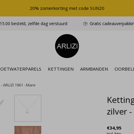
20% zomerkorting met code SUN20
5.00 besteld, zelfde dag verstuurd
Gratis cadeauverpakki
ZOETWATERPARELS
KETTINGEN
ARMBANDEN
OORBEL
 - ARLIZI 1961 - Mare
Ketting
zilver 
€34,95
Incl. btw