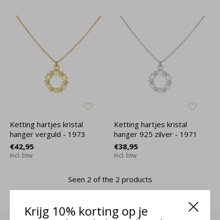
Ketting hartjes kristal
Ketting hartjes kristal
hanger verguld - 1973
hanger 925 zilver - 1971
€42,95
€38,95
Incl. btw
Incl. btw
Seen 2 of the 2 products
Krijg 10% korting op je