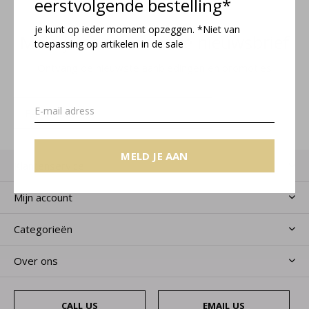
eerstvolgende bestelling*
je kunt op ieder moment opzeggen. *Niet van
Meld je aan voor onze nieuwsbrief
toepassing op artikelen in de sale
Ontvang de nieuwste aanbiedingen en promoties
MELD JE AAN
MELD JE AAN
Klantenservice
Mijn account
Categorieën
Over ons
CALL US
EMAIL US