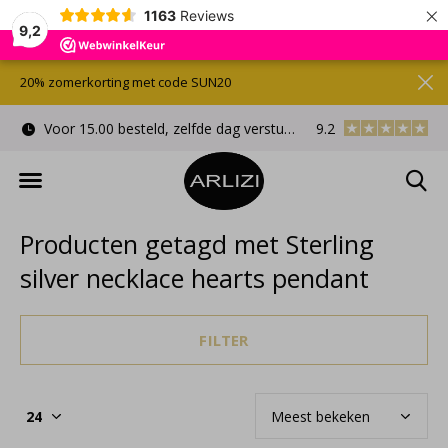
×
1163
Reviews
9,2
20% zomerkorting met code SUN20
Voor 15.00 besteld, zelfde dag verstuurd
9.2
Gratis cadeauverpa
Producten getagd met Sterling
silver necklace hearts pendant
FILTER