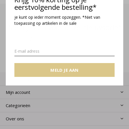
eerstvolgende bestelling*
je kunt op ieder moment opzeggen. *Niet van
toepassing op artikelen in de sale
Meld je aan voor onze nieuwsbrief
Ontvang de nieuwste aanbiedingen en promoties
MELD JE AAN
MELD JE AAN
Klantenservice
Mijn account
Categorieën
Over ons