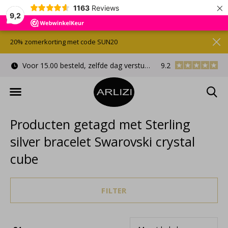
×
1163
Reviews
9,2
20% zomerkorting met code SUN20
Voor 15.00 besteld, zelfde dag verstuurd
9.2
Gratis cadeauverpa
Producten getagd met Sterling
silver bracelet Swarovski crystal
cube
FILTER