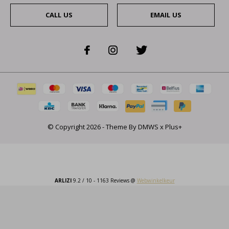
CALL US
EMAIL US
© Copyright
2026
- Theme By
DMWS
x
Plus+
ARLIZI
9.2
/
10
-
1163
Reviews @
Webwinkelkeur