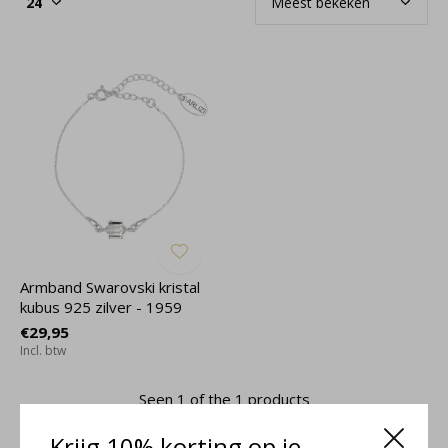
Armband Swarovski kristal
kubus 925 zilver - 1959
€29,95
Incl. btw
Seen 1 of the 1 products
Krijg 10% korting op je