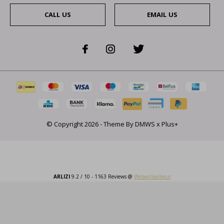
CALL US
EMAIL US
© Copyright
2026
- Theme By
DMWS
x
Plus+
ARLIZI
9.2
/
10
-
1163
Reviews @
Webwinkelkeur