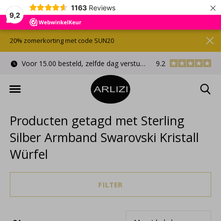
×
1163
Reviews
9,2
20% zomerkorting met code SUN20
Voor 15.00 besteld, zelfde dag verstuurd
9.2
Gratis cadeauverpa
Producten getagd met Sterling
Silber Armband Swarovski Kristall
Würfel
FILTER