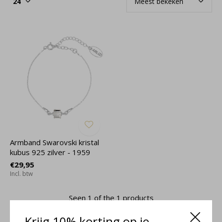
Armband Swarovski kristal
kubus 925 zilver - 1959
€29,95
Incl. btw
Seen 1 of the 1 products
Krijg 10% korting op je