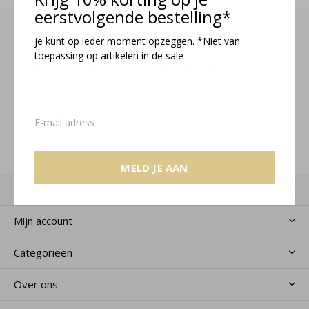
eerstvolgende bestelling*
je kunt op ieder moment opzeggen. *Niet van
toepassing op artikelen in de sale
Meld je aan voor onze nieuwsbrief
Ontvang de nieuwste aanbiedingen en promoties
MELD JE AAN
MELD JE AAN
Klantenservice
Mijn account
Categorieën
Over ons