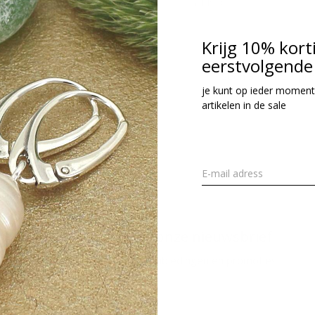
cl. btw
Incl. btw
Krijg 10% kort
eerstvolgende 
Seen 3 of the 3 pr
je kunt op ieder moment
artikelen in de sale
Meld je aan voor onze nieuwsbrief
Ontvang de nieuwste aanbiedingen en promoties