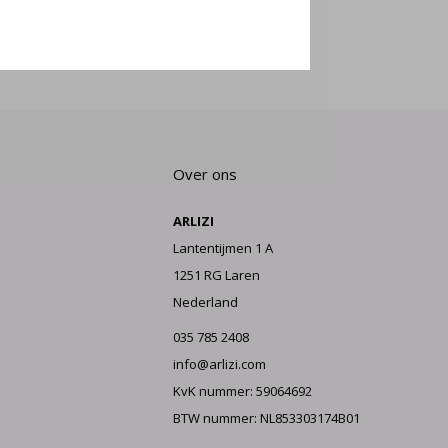
E AAN
Over ons
ARLIZI
Lantentijmen 1 A
1251 RG Laren
Nederland
035 785 2408
info@arlizi.com
KvK nummer: 59064692
BTW nummer: NL853303174B01