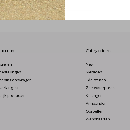
MELD J
 account
Categorieën
streren
New !
 bestellingen
Sieraden
oeping aanvragen
Edelstenen
verlanglijst
Zoetwaterparels
elijk producten
Kettingen
Armbanden
Oorbellen
Wenskaarten