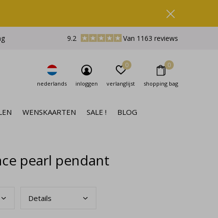
ng
9.2
Van 1163 reviews
0
0
nederlands
inloggen
verlanglijst
shopping bag
LEN
WENSKAARTEN
SALE !
BLOG
ace pearl pendant
Deta
ils