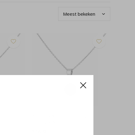
ger 925
Ketting zwarte parel hanger -
sterling zilver - 1040
€32,95