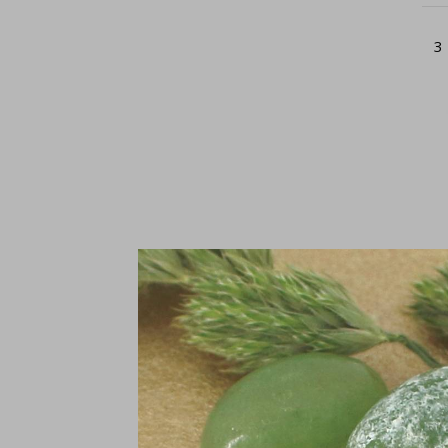
3
Ke
1
€