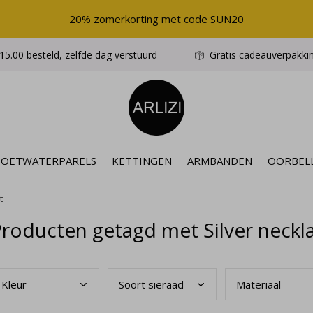
20% zomerkorting met code SUN20
5.00 besteld, zelfde dag verstuurd
Gratis cadeauverpakki
ZOETWATERPARELS
KETTINGEN
ARMBANDEN
OORBEL
t
roducten getagd met Silver neckl
Kleu
r
Soor
t sieraad
Mate
riaal