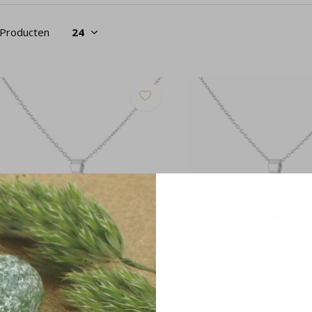
 Producten
tting roze parel hanger 925 zilver -
Ketting blauwe parel han
526
zilver - 1524
32,95
€32,95