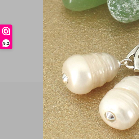
In
9,2