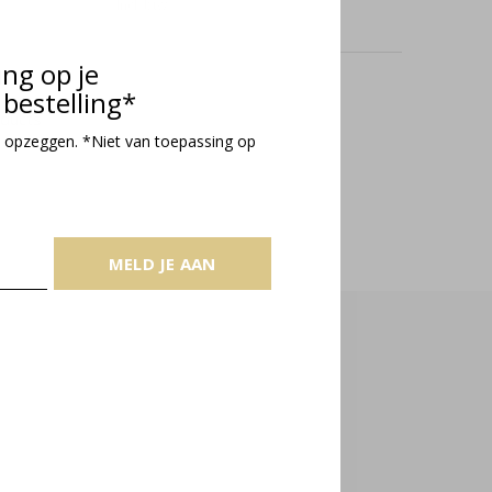
Incl. btw
ing op je
bestelling*
oducts
 opzeggen. *Niet van toepassing op
MELD JE AAN