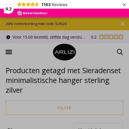
×
1163
Reviews
9,2
20% zomerkorting met code SUN20
Voor 15.00 besteld, zelfde dag verstuurd
9.2
Gratis cadeauverpa
Producten getagd met Sieradenset
minimalistische hanger sterling
zilver
FILTER