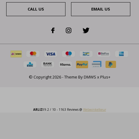
CALL US
EMAIL US
© Copyright
2026
- Theme By
DMWS
x
Plus+
ARLIZI
9.2
/
10
-
1163
Reviews @
Webwinkelkeur