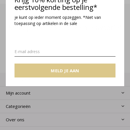
eerstvolgende bestelling*
je kunt op ieder moment opzeggen. *Niet van
toepassing op artikelen in de sale
Meld je aan voor onze nieuwsbrief
Ontvang de nieuwste aanbiedingen en promoties
MELD JE AAN
MELD JE AAN
Klantenservice
Mijn account
Categorieën
Over ons