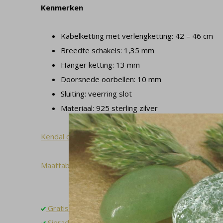
Kenmerken
Kabelketting met verlengketting: 42 – 46 cm
Breedte schakels: 1,35 mm
Hanger ketting: 13 mm
Doorsnede oorbellen: 10 mm
Sluiting: veerring slot
Materiaal: 925 sterling zilver
Kendal collectie
Maattabel
Gratis verzending binnen NL
Sieradendoosje en gratis cadeauverpakking