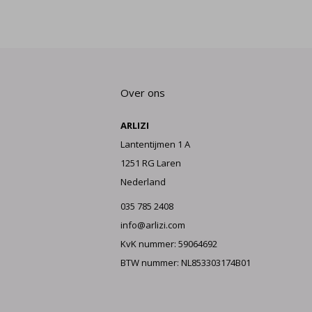
Over ons
ARLIZI
Lantentijmen 1 A
1251 RG Laren
Nederland
035 785 2408
info@arlizi.com
KvK nummer: 59064692
BTW nummer: NL853303174B01