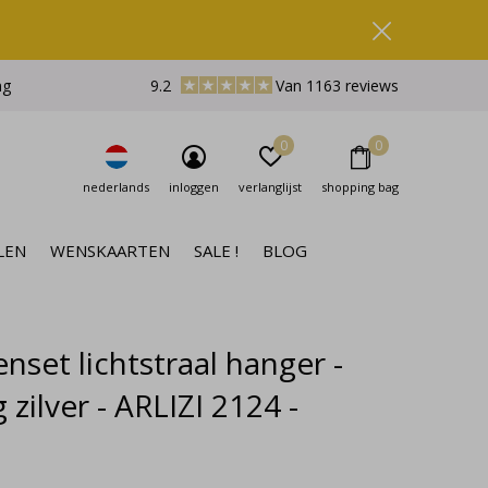
ng
9.2
Van 1163 reviews
0
0
nederlands
inloggen
verlanglijst
shopping bag
LEN
WENSKAARTEN
SALE !
BLOG
nset lichtstraal hanger -
g zilver - ARLIZI 2124 -