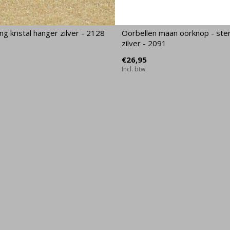
ing kristal hanger zilver - 2128
Oorbellen maan oorknop - ster
zilver - 2091
€26,95
Incl. btw