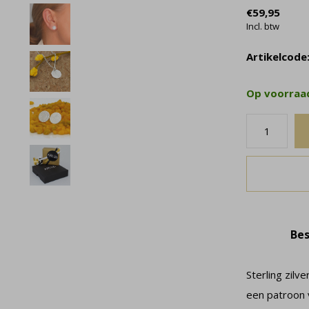
€59,95
Incl. btw
Artikelcode
Op voorra
Bes
Sterling zil
een patroon v