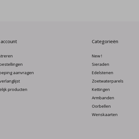
 account
Categorieën
streren
New !
 bestellingen
Sieraden
oeping aanvragen
Edelstenen
verlanglijst
Zoetwaterparels
elijk producten
Kettingen
Armbanden
Oorbellen
Wenskaarten