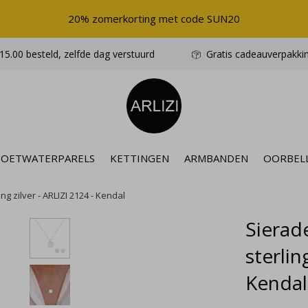
20% zomerkorting met code SUN20
5.00 besteld, zelfde dag verstuurd
Gratis cadeauverpakki
ZOETWATERPARELS
KETTINGEN
ARMBANDEN
OORBEL
ng zilver - ARLIZI 2124 - Kendal
Sierade
sterlin
Kendal