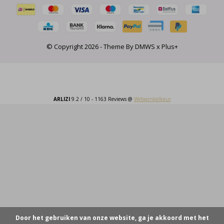
© Copyright
2026
- Theme By
DMWS
x
Plus+
ARLIZI
9.2
/
10
-
1163
Reviews @
Webwinkelkeur
Door het gebruiken van onze website, ga je akkoord met het