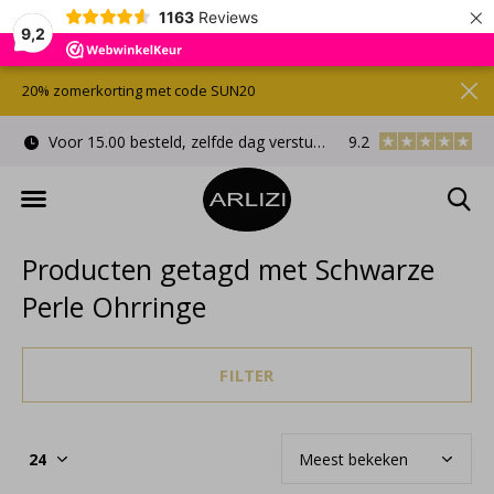
×
1163
Reviews
9,2
20% zomerkorting met code SUN20
Voor 15.00 besteld, zelfde dag verstuurd
9.2
Gratis cadeauverpa
Producten getagd met Schwarze
Perle Ohrringe
FILTER