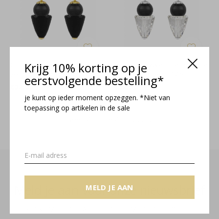
Oorbellen zwart parel kristal
Krijg 10% korting op je
Oorbellen zwart parel kristal
verguld - 1469
- sterling zilver - 1465
eerstvolgende bestelling*
€32,95
€32,95
Incl. btw
Incl. btw
je kunt op ieder moment opzeggen. *Niet van
toepassing op artikelen in de sale
Seen 4 of the 4 products
Meld je aan voor onze nieuwsbrief
MELD JE AAN
Ontvang de nieuwste aanbiedingen en promoties