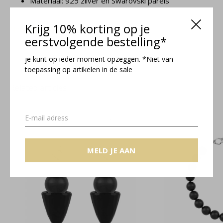
Materiaal: 925 zilver en Swarovski parels
Krijg 10% korting op je
Nora collectie
eerstvolgende bestelling*
je kunt op ieder moment opzeggen. *Niet van
toepassing op artikelen in de sale
Related articles
MELD JE AAN