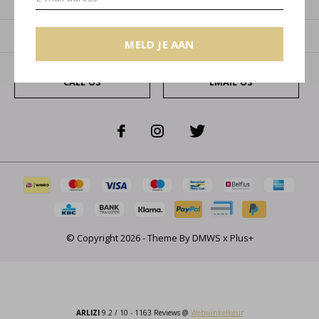
Categorieën
Over ons
MELD JE AAN
CALL US
EMAIL US
© Copyright
2026
- Theme By
DMWS
x
Plus+
ARLIZI
9.2
/
10
-
1163
Reviews @
Webwinkelkeur