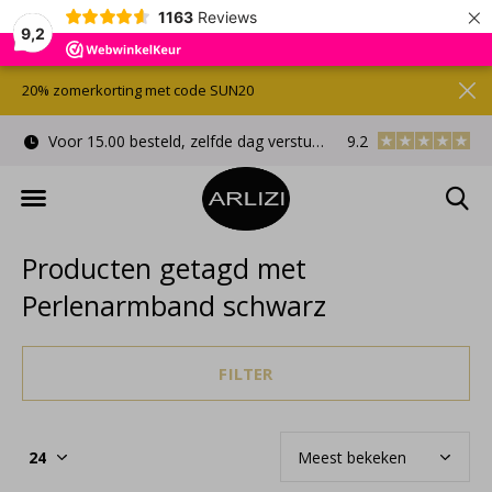
×
1163
Reviews
9,2
20% zomerkorting met code SUN20
Voor 15.00 besteld, zelfde dag verstuurd
9.2
Gratis cadeauverpa
Producten getagd met
Perlenarmband schwarz
FILTER